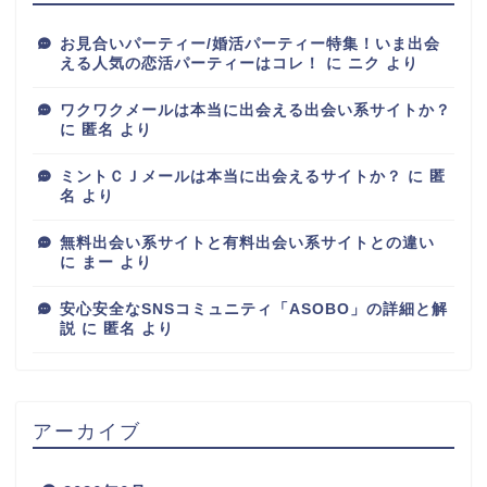
お見合いパーティー/婚活パーティー特集！いま出会
える人気の恋活パーティーはコレ！
に
ニク
より
ワクワクメールは本当に出会える出会い系サイトか？
に
匿名
より
ミントＣＪメールは本当に出会えるサイトか？
に
匿
名
より
無料出会い系サイトと有料出会い系サイトとの違い
に
まー
より
安心安全なSNSコミュニティ「ASOBO」の詳細と解
説
に
匿名
より
アーカイブ