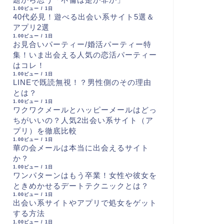
1.00ビュー / 1日
40代必見！遊べる出会い系サイト5選＆
アプリ2選
1.00ビュー / 1日
お見合いパーティー/婚活パーティー特
集！いま出会える人気の恋活パーティー
はコレ！
1.00ビュー / 1日
LINEで既読無視！？男性側のその理由
とは？
1.00ビュー / 1日
ワクワクメールとハッピーメールはどっ
ちがいいの？人気2出会い系サイト（ア
プリ）を徹底比較
1.00ビュー / 1日
華の会メールは本当に出会えるサイト
か？
1.00ビュー / 1日
ワンパターンはもう卒業！女性や彼女を
ときめかせるデートテクニックとは？
1.00ビュー / 1日
出会い系サイトやアプリで処女をゲット
する方法
1.00ビュー / 1日