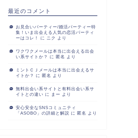
最近のコメント
お見合いパーティー/婚活パーティー特
集！いま出会える人気の恋活パーティ
ーはコレ！
に
ニク
より
ワクワクメールは本当に出会える出会
い系サイトか？
に
匿名
より
ミントＣＪメールは本当に出会えるサ
イトか？
に
匿名
より
無料出会い系サイトと有料出会い系サ
イトとの違い
に
まー
より
安心安全なSNSコミュニティ
「ASOBO」の詳細と解説
に
匿名
より