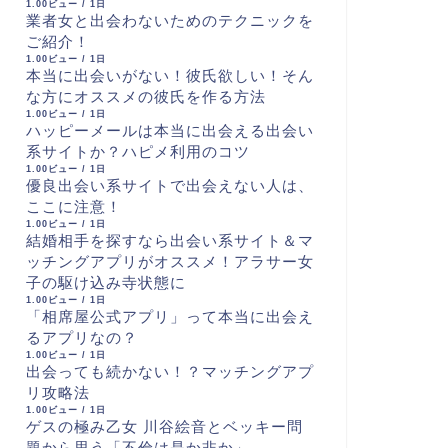
1.00ビュー / 1日
業者女と出会わないためのテクニックを
ご紹介！
1.00ビュー / 1日
本当に出会いがない！彼氏欲しい！そん
な方にオススメの彼氏を作る方法
1.00ビュー / 1日
ハッピーメールは本当に出会える出会い
系サイトか？ハピメ利用のコツ
1.00ビュー / 1日
優良出会い系サイトで出会えない人は、
ここに注意！
1.00ビュー / 1日
結婚相手を探すなら出会い系サイト＆マ
ッチングアプリがオススメ！アラサー女
子の駆け込み寺状態に
1.00ビュー / 1日
「相席屋公式アプリ」って本当に出会え
るアプリなの？
1.00ビュー / 1日
出会っても続かない！？マッチングアプ
リ攻略法
1.00ビュー / 1日
ゲスの極み乙女 川谷絵音とベッキー問
題から思う「不倫は是か非か」