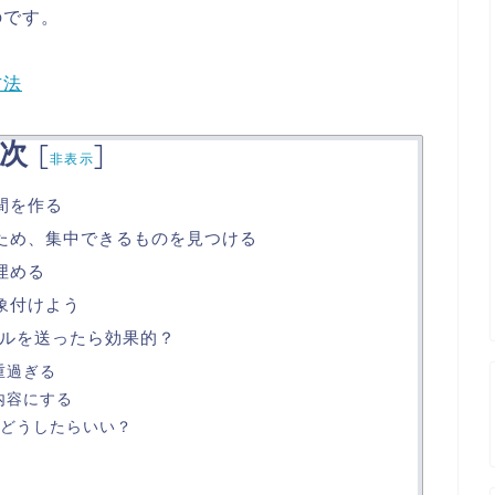
のです。
方法
次
[
]
非表示
間を作る
ため、集中できるものを見つける
埋める
象付けよう
ルを送ったら効果的？
重過ぎる
内容にする
はどうしたらいい？